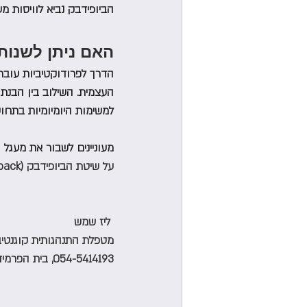
הביופידבק נביא לוויסות מ
האם ניתן לשנות
הדרך לפרודוקטיביות עובר
העצמית. השילוב בין הבנת ה
למשימות היומיומיות בתחוש
מעוניינים לשבור את מעגל
על שיטת הביופידבק (Biofeedback) 
 ליז שמש
מטפלת התנהגותית קוגנטיבית edback CBT
054-5414193, בית הפרמידה, סוקולוב 40 רמת השרון