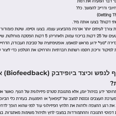
ים" דבר המעלה את רמת 
ובי ודרייב להמשך. כלל 
 דקות? בצעו אותה מיד. 
Technique): עבודה במקטעים של 25 דקות בריכוז עמוק ולאחריהן 5 ד
דירה "סוף" ידוע מראש למאמץ. אופטימיזציה של סביבת העבודה, הדחיינ
מיקוד וריכוז, חסמו רשתות חברתיות והרחיקו את הטלפון כדי ליצור ס
מה הקשר בין 
? 
מחוסר ידע בניהול יומן, אלא מתגובת סטרס פיזיולוגית של הגוף. כאשר אנ
ערכת העצבים נכנסת למצב של "קיפאון" או הימנעות. בעזרת כלי הביופ
 ניתן לזהות את רגע ההצפה ולזהות את הלחץ הפיזיולוגי עוד לפני שהוא הופך לד
 דפוסי התגובה וההתמודדות במצבי לחץ ולניהול משימות מאתגרות. ב