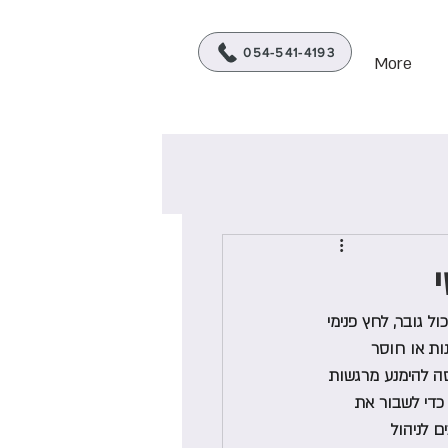
מטפלת ביופידבק C.B.T
054-541-4193
More
 גובר, לחץ פנימי 
Procr) אינה מעידה על עצלנות או חוסר 
סה להימנע מרגשות 
 כדי לשבור את 
 לניהול 