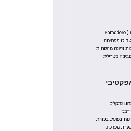
ניהול רשימת משימות קטנות צורך לעיתים יותר אנרגיה מהביצוע עצמו. בצעו וסיימו. שיטת פומודורו (Pomodoro 
קות הפסקה מוחלטת. שיטה זו מפחיתה 
ות ניזונה מהסחות 
ביבה סטרילית 
גוף לנפש וכיצד ביופידבק (Biofeedback) אפקטיבי 
חנו נתקלים 
ידבק 
חיינות בפועל. בעזרת 
מערת מערכת 