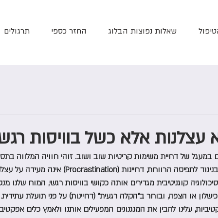
טיפול
שאלות נפוצות הבלוג
החזר כספי
תרגולים
א עצלנות אלא כשל בוויסות רגשי
במעגל של דחיית משימות קריטיות שוב ושוב. זוהי חוויה המלווה בתסכול
ותחושת אשמה מצטברת. בניגוד לתפיסה הרווחת, דחיינות (astination
כולוגיה קוגניטיבית מגדירים אותה כקושי בוויסות רגשי, המוח שלנו מנ
שלון או הצפה, ובוחר ב"הקלה רגעית" (דחיינות) על פני תועלת עתידית.
ביות, עלינו להבין את המנגנונים המפעילים אותנו ולאמץ כלים אפקטיבים