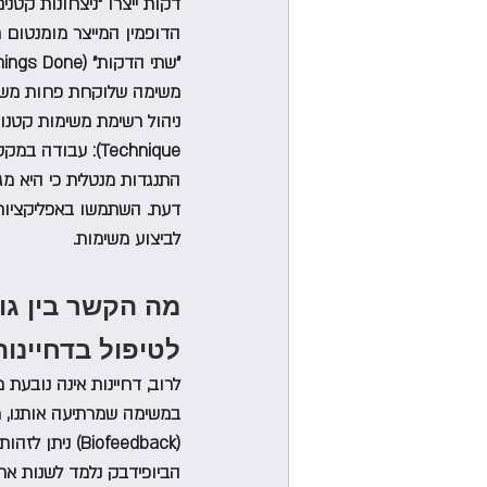
דקות ייצרו "ניצחונות קטנ
הדופמין המייצר מומנטום חי
"שתי הדקות" (Getting Things Done)
משימה שלוקחת פחות משתי
התנגדות מנטלית כי היא מג
דעת. השתמשו באפליקציות ל
לביצוע משימות.
לטיפול בדחיינות
לרוב, דחיינות אינה נובעת 
במשימה שמרתיעה אותנו, מ
(Biofeedback)
הביופידבק נלמד לשנות את