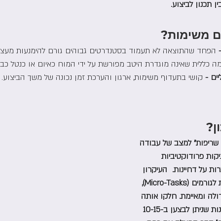
 תכנון לביצוע.
ם משימות?
 
הפחד שהתוצאה לא תעמוד בסטנדרטים גבוהים גורם להימנעות מעצם
ה כללית שאינה מוגדרת היטב מפורשת על ידי המוח כאיום או כנטל כבד 
ים - 
קושי בתעדוף משימות, ארגון והערכת זמן נכונה של משך הביצוע.
ן? 
 שריפות" למצב של עבודה 
קות פרודוקטיביות 
ות על דחיינות.  העיקרון 
הראשון הוא פירוק משימות לגורמים (Micro-Tasks), 
ולה ומאיימת. חלקו אותה 
לתתי-משימות, משימות קטנות שניתן לבצען ב-10-15 