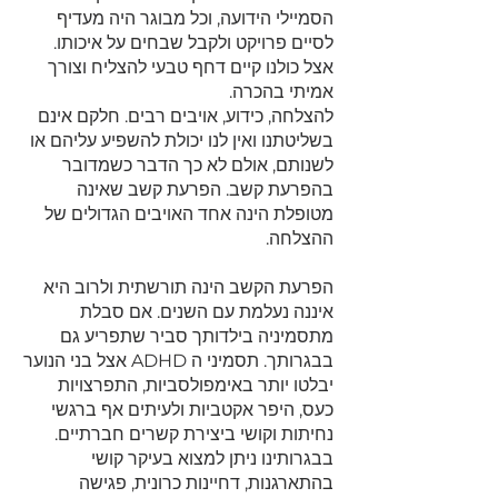
הסמיילי הידועה, וכל מבוגר היה מעדיף
לסיים פרויקט ולקבל שבחים על איכותו.
אצל כולנו קיים דחף טבעי להצליח וצורך
אמיתי בהכרה.
להצלחה, כידוע, אויבים רבים. חלקם אינם
בשליטתנו ואין לנו יכולת להשפיע עליהם או
לשנותם, אולם לא כך הדבר כשמדובר
בהפרעת קשב. הפרעת קשב שאינה
מטופלת הינה אחד האויבים הגדולים של
ההצלחה.
הפרעת הקשב הינה תורשתית ולרוב היא
איננה נעלמת עם השנים. אם סבלת
מתסמיניה בילדותך סביר שתפריע גם
בבגרותך. תסמיני ה ADHD אצל בני הנוער
יבלטו יותר באימפולסביות, התפרצויות
כעס, היפר אקטביות ולעיתים אף ברגשי
נחיתות וקושי ביצירת קשרים חברתיים.
בבגרותינו ניתן למצוא בעיקר קושי
בהתארגנות, דחיינות כרונית, פגישה