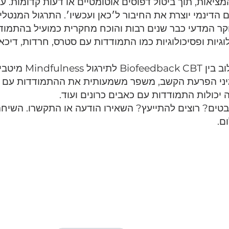
מציאות, תוך ביטול דפוסים אוטומטיים או דעות קדומות.
ר המדעי כבר שנים רבות והוכח מחקרית כמועיל בהתמודד
לוגיות ופסיכולוגיות כמו התמודדות עם סטרס, חרדות, דיכאון,
ב בין
Biofeedback CBT
לתירגול ss
ני הפרעת הקשב, משפר משמעותית את ההתמודדות עם
 יכולות התמודדות עם
כאבים כרונים
ועוד.
טים? רוצים להתייעץ?
השאירו הודעה
או התקשרו. השיחה 
ם.