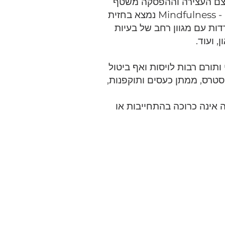
 עצם העצירה וההפסקה משטף
החיים הדינמי יוצרת את החיבור ל׳כאן ועכשיו׳. התרגול המנטלי - Mindfulness נמצא בחזית
ות עם מגוון רחב של בעיות
 ועוד.​
Mindfulne מיטבי ותורם רבות לויסות ואף ביטול
סטרס,
ממתן
כעסים ותוקפנות
,
אינה כרוכה בהתחייבות או