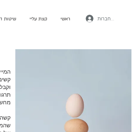
ליז שמש
להתחברות
ראשי
קצת עליי
שיטות ה
המיינ
קשיבו
וקבל
תרגו
מחשב
קשה 
שהמיי