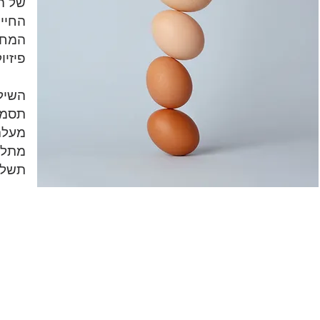
של ה
המחק
פיזיו
השילו
תסמי
מעלה
מתלב
תשלו