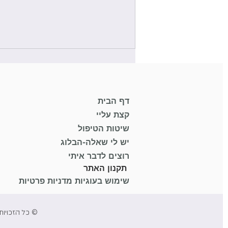
header.all-comments
דף הבית
קצת עליי
comment-box.placeholder
שיטות הטיפול
יש לי שאלה-הבלוג
איך להפחית סטרס באופן טבעי?
רוצים לדבר איתי
הגיע הזמן לעזרה מקצועית...
תקנון האתר
שימוש בעוגיות מדניות פרטיות
© כל הזכויות באתר lizshemesh שמורות לליז שמש. אין לצלם, להע