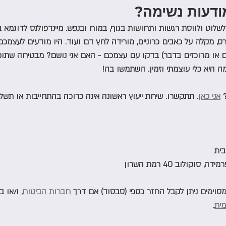
ודעות נשימה?
שלוט ולווסת רגשות ותחושות בגוף, במוח ובנפש. מיינדפולנס לדוגמא ב
 מקלה על כאבים כרוניים, מורידה לחץ דם ועוד. היו מודעים לעצמכ
ם או מרוכזים בדבר) בדקו עם עצמכם - האם אני נושם? מבטיחה שתופ
מה היא כלי עוצמתי וזמין. השתמשו בה!
 
אני כאן
. תתקשרו. שיחת ייעוץ ראשונה אינה כרוכה בהתחייבות או תשלו
בית
מסוימים ניתן לקבל החזר כספי (סבסוד) אם דרך 
חברות הביטוח
, ו/או 
מית
.