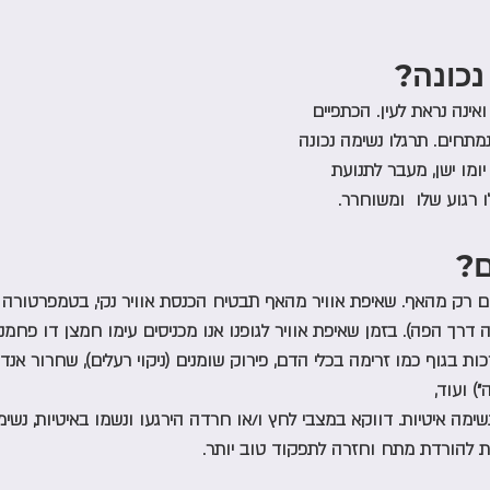
כונה? 
אינה נראת לעין. הכתפיים 
נמתחים. תרגלו נשימה נכונה 
ומו ישן, מעבר לתנועת 
 רגוע שלו  ומשוחרר. 
? 
 רק מהאף. שאיפת אוויר מהאף תבטיח הכנסת אוויר נקי, בטמפרטורה נכ
דרך הפה). בזמן שאיפת אוויר לגופנו אנו מכניסים עימו חמצן דו פחמנ
 בגוף כמו זרימה בכלי הדם, פירוק שומנים (ניקוי רעלים), שחרור אנדו
 ועוד,  
מה איטיות. דווקא במצבי לחץ ו/או חרדה הירגעו ונשמו באיטיות, נשימ
עת להורדת מתח וחזרה לתפקוד טוב יותר.