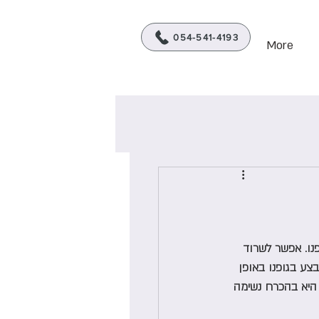
מטפלת ביופידבק C.B.T
054-541-4193
More
נו. אפשר לשרוד 
צע בגופנו באופן 
 היא בהכרח נשימה 