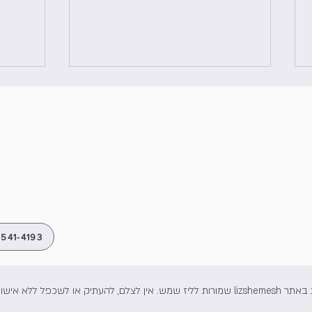
טיפול בחרדה, מה התסמינים ואיך
פרוטוק
מטפלים?
תסמיני
541-4193
(L.S-10)
תיק או לשכפל ללא אישור מפורש לכך.