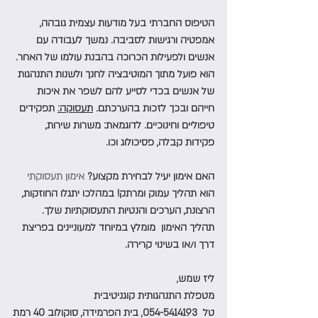
הטיפוס החברתי בעל מודעות עצמית גובהה, 
אמפטיה ורגישות לסביבה. נמשך לעבודה עם 
אנשים ולפעילות הכרוכה בהבנת עולמו של האחר. 
הוא פועל מתוך המוטיבציה לחנך ולשנות התנהגות 
של אנשים בכדי לסייע להם לשפר את איכות 
חייהם ובכך לזכות בהערכתם. 
תעסוקה:
 תפקידים 
טיפוליים וחינוכיים. לדוגמאת: משרות שירות, 
פקידות קבלה, פסיכולוג וכו. 
האם אימון יעיל לבחירת מקצוע? 
אימון תעסוקתי 
הוא תהליך עמוק ומרתק! במהלכו יתגלו החוזקות, 
הרצונת, הערכים והנטיות התעסוקתיות שלך. 
תהליך האימון  מומלץ במיוחד למעוניינים בפריצת 
דרך ו/או בשינוי קרירה.
ליז שמש,
מטפלת התנהגותית קוגניטיבית
טל  054-5414193, בית הפרמידה, סוקולוב 40 רמת 