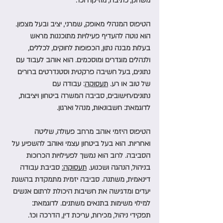
משחק, כתיבה, מוזיקה וכו׳.
הטיפוס המנהלי מאופק, שמרני, יציב ובעל מצפון. 
הוא נוטה להעדיף פעילויות מתוכננות מראש 
בעלות מבנה נתון, הכפופות לחוקים, לכללים, 
ולנהלים מוגדרים ומוסכמים. הוא אוהב לעבוד עם 
נתונים, בעל חשיבה פרקטית וסטנדרטים ברורים 
של טוב או רע. 
תעסוקה
: עבודה עם 
נתונים/חישובים, סביבה המשרה ביטחון ויציבות, 
לדוגמאת: חשבונאות, מנהל וארגון. 
הטיפוס היזמי אוהב מרחב פעולה, שליטה 
ואחריות. הוא בעל ביטחון עצמי ואוהב להשפיע על 
הסביבה. לרוב הוא נמשך לפעילויות הכרוכות 
בניהול, הנהגה ושכנוע. 
תעסוקה:
 סביבת עבודה 
דינאמית, משתנה. סביבה יזמית מתמקדת בהשגת 
יעדים ומדגישה את חשיבות היכולת לרתום אנשים 
למילוי משימות בתנאים משתנים. לדוגמאת: 
תפקידי ניהול, מכירות, עריכת דין, הדרכה וכו׳. 