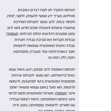
הטיפוס החקרני לא לוקח דברים כמובנים 
מאליהם, מעריך ידע ושואף להעמיק, לחקור, לנתח, 
ולפתור בעיות. לרוב נמשך לפעילות המחייבת 
מחשבה שיטתית והפעלת חוקים לוגיים, והוא לרוב 
נמנע ממצבים הדורשים יכולות חברתיות. 
תעסוקה
: 
עבודות חקרניות ו/או סביבת עבודה חקרנית 
עבודה אישית המאפשרת עצמאות לדוגמאת: 
חוקר באוניברסיטה עוזר מעבדה, מתמטיקאי, 
רוקח, רו״ח, רופא וכו.
הטיפוס האומנותי לרוב מופנם, רגיש, ורואה עצמו 
כאינדיבידואליסט. הוא נמשך לפעילות יצירתית 
וספונטנית המאפשרת ביטוי למחשבות, לרעיונות 
ולרגשות. הוא פועל באופן עצמאי ומשאיר חותם 
אישי. 
תעסוקה
: משרות המאפשרות מקום לביטוי 
אישי בתחום האסתטיקה, פיתוח רעיונות ועבודה 
עם חומרים. לדוגמאת: קוסמטיקה, עיצוב גרפי, 