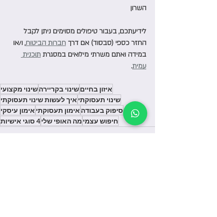
השרון
לידיעתכם, בעבור טיפולים מסוימים ניתן לקבל 
החזר כספי (סבסוד) אם דרך 
חברות הביטוח
, ו/או 
במידה ואתם משרתי מילואים במסגרת 
תוכנית 
עמית
.
איזון בחיים
שינוי בקריירה
שינוי מקצועי
שינוי תעסוקתי
איך לעשות שינוי תעסוקתי
סיפוק בעבודה
אימון תעסוקתי
אימון עיסקי
חיפוש עצמי
מה האופי שלי
4 סוגי אישיות
פוסטים אחרונים
הצג הכול