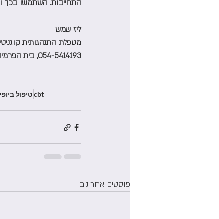
התחייבות. השתמשו בכך וצ
ליז שמש
מטפלת התנהגותית קוגניטיבית dback CBT
054-5414193, בית הפרמידה, סוקולוב 40 רמת השרון
cbt
טיפול ביופ
פוסטים אחרונים