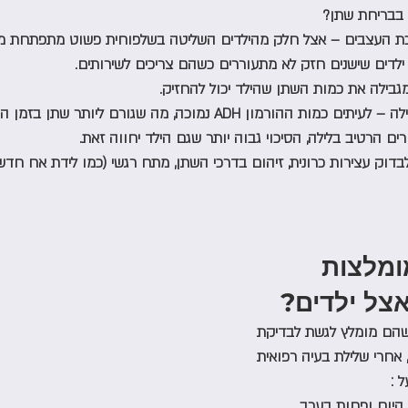
בבריחת שתן? 
 העצבים – אצל חלק מהילדים השליטה בשלפוחית פשוט מתפתחת מא
לדים שישנים חזק לא מתעוררים כשהם צריכים לשירותים.
בילה את כמות השתן שהילד יכול להחזיק.
ורמון ADH נמוכה, מה שגורם ליותר שתן בזמן השינה.
 הרטיב בלילה, הסיכוי גבוה יותר שגם הילד יחווה זאת.
וק עצירות כרונית, זיהום בדרכי השתן, מתח רגשי (כמו לידת אח חדש,
מלצות 
צל ילדים? 
לשהם מומלץ לגשת לבדיקת 
 אחרי שלילת בעיה רפואית 
 : 
היום ופחות בערב.