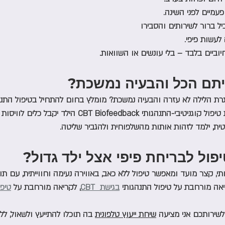
עמיים לפני השינה.
ל ברור לשירותים והסבירו   
עשות פיפי. 
יוביים בלבד – בלי עונשים או השוואות.
תם הכל והבעיה נמשכת?
רת הלילה לא עזרה והבעיה נמשכת? מומלץ בחום להתחיל בטיפול התנהגו
CBT Biofeedback בעזרת טיפול קוגניטיבי-התנהגותי Biofeedback
ת, ילמד לזהות אותות מהשלפוחית ולהגביר שליטה. 
ול לבריחת פיפי אצל ילד גדול? 
ותי, קצר מועד ומאפשר טיפול ללא כאב, באווירה נעימה וחווייתית, עם ת
יאה מורחבת על טיפול התנהגותי 
בגישת  CBT
, לקריאה מורחבת על 
טיפול back
שירותכם אני מציעה 
שיחת ייעוץ טלפונית
 בה תוכלו להתייעץ ולשאול, לל