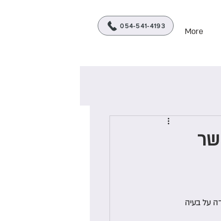
מטפלת ביופידבק C.B.T
054-541-4193
More
שר
 ולרוב אינה מעידה על בעיה 