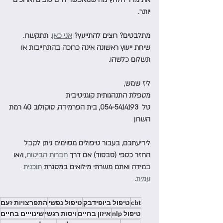
יותר. 
מתלבטים? רוצים להתייעץ? 
אני כאן
. תתקשרו. 
שיחת ייעוץ ראשונה אינה כרוכה בהתחייבות או 
תשלום כלשהו. 
ליז שמש,
מטפלת התנהגותית קוגניטיבית
טל  054-5414193, בית הפרמידה, סוקולוב 40 רמת 
השרון
לידיעתכם, בעבור טיפולים מסוימים ניתן לקבל 
החזר כספי (סבסוד) אם דרך 
חברות הביטוח
, ו/או 
במידה ואתם משרתי מילואים במסגרת 
תוכנית 
עמית
.
cbt
טיפול ביופידבק
טיפול נפשי
התפרצויות זעם
טיפול nlp
איזון בחיים
ויסות רגשי
שינוייים בחיים