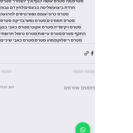
סטרס
מה סטרס עושה לגוף
איך לשחרר סטרס
חרדת ביצוע
שליטה בכעסים
לחץ דם גבוה
סטרס כרוני
עומס נפשי
טיפים להרגעה
סטרס תסמינים
סטרס נפשי
בדיקת סטרס
סטרס ויקיפדיה
סטרס אקוטי
סטרס כאבי בטן
התקף סטרס
סטרס עייפות
סטרס טיפול תרופתי
סטרס ריפלוקס
מהו סטרס
סטרס כאבי שיניים
פוסטים אחרונים
הצג הכול