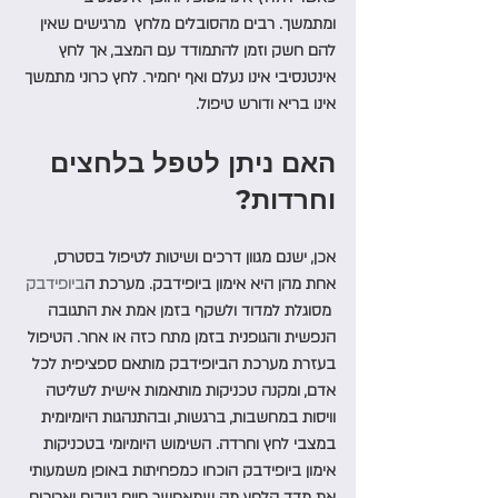
ומתמשך. רבים מהסובלים מלחץ  מרגישים שאין 
להם חשק וזמן להתמודד עם המצב, אך לחץ 
אינטנסיבי אינו נעלם ואף יחמיר. לחץ כרוני מתמשך 
אינו בריא ודורש טיפול. 
האם ניתן לטפל בלחצים 
וחרדות? 
אכן, ישנם מגוון דרכים ושיטות לטיפול בסטרס, 
אחת מהן היא אימון ביופידבק. מערכת ה
ביופידבק
 מסוגלת למדוד ולשקף בזמן אמת את התגובה 
הנפשית והגופנית בזמן מתח כזה או אחר. הטיפול 
בעזרת מערכת הביופידבק מותאם ספציפית לכל 
אדם, ומקנה טכניקות מותאמות אישית לשליטה 
וויסות במחשבות, ברגשות, ובהתנהגות היומיומית 
במצבי לחץ וחרדה. השימוש היומיומי בטכניקות 
אימון ביופידבק הוכחו כמפחיתות באופן משמעותי 
את מדד הלחץ מה שמאפשר חיים טובים וארוכים 